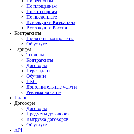
По регионам
По площадкам
По категориям
По предоплате
Все закупки Казахстана
Все закупки России
Контрагенты
Проверить контрагента
Об услуге
Тарифы
Тендеры
Контрагенты
Договоры
Нерезиденты
Обучение
ПКО
Дополнительные услуги
Реклама на сайте
Планы
Договоры
Договоры
Предметы договоров
Выгрузка договоров
Об услуге
API