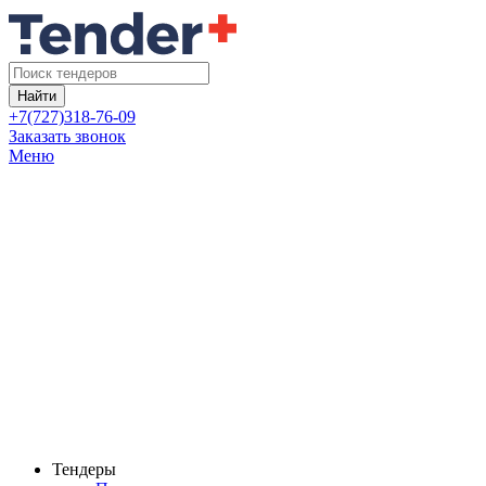
Найти
+7(727)318-76-09
Заказать звонок
Меню
Тендеры