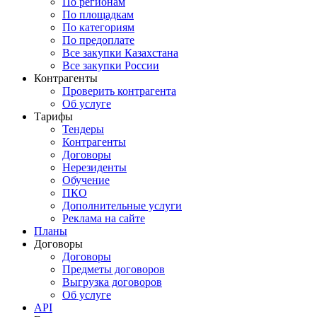
По регионам
По площадкам
По категориям
По предоплате
Все закупки Казахстана
Все закупки России
Контрагенты
Проверить контрагента
Об услуге
Тарифы
Тендеры
Контрагенты
Договоры
Нерезиденты
Обучение
ПКО
Дополнительные услуги
Реклама на сайте
Планы
Договоры
Договоры
Предметы договоров
Выгрузка договоров
Об услуге
API