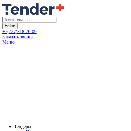
Найти
+7(727)318-76-09
Заказать звонок
Меню
Тендеры