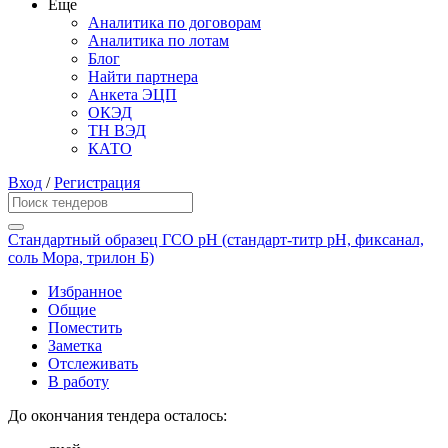
Еще
Аналитика по договорам
Аналитика по лотам
Блог
Найти партнера
Анкета ЭЦП
ОКЭД
ТН ВЭД
КАТО
Вход
/
Регистрация
Стандартный образец ГСО рН (стандарт-титр рН, фиксанал,
соль Мора, трилон Б)
Избранное
Общие
Поместить
Заметка
Отслеживать
В работу
До окончания тендера осталось: