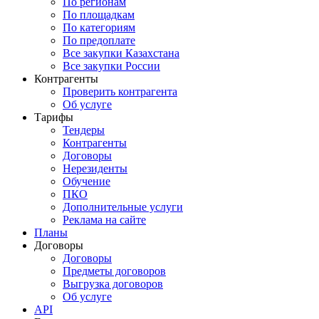
По регионам
По площадкам
По категориям
По предоплате
Все закупки Казахстана
Все закупки России
Контрагенты
Проверить контрагента
Об услуге
Тарифы
Тендеры
Контрагенты
Договоры
Нерезиденты
Обучение
ПКО
Дополнительные услуги
Реклама на сайте
Планы
Договоры
Договоры
Предметы договоров
Выгрузка договоров
Об услуге
API