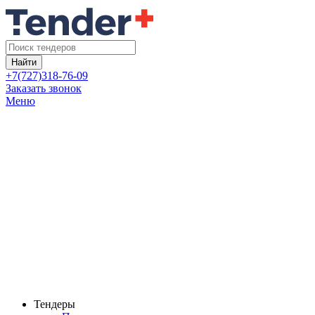
Найти
+7(727)318-76-09
Заказать звонок
Меню
Тендеры