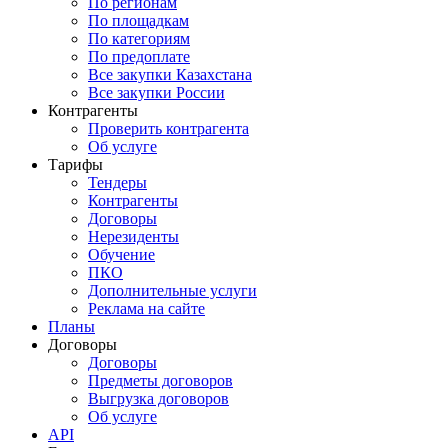
По регионам
По площадкам
По категориям
По предоплате
Все закупки Казахстана
Все закупки России
Контрагенты
Проверить контрагента
Об услуге
Тарифы
Тендеры
Контрагенты
Договоры
Нерезиденты
Обучение
ПКО
Дополнительные услуги
Реклама на сайте
Планы
Договоры
Договоры
Предметы договоров
Выгрузка договоров
Об услуге
API