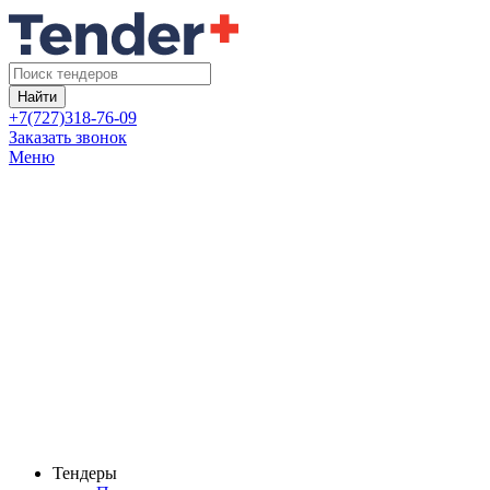
Найти
+7(727)318-76-09
Заказать звонок
Меню
Тендеры