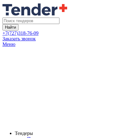
Найти
+7(727)318-76-09
Заказать звонок
Меню
Тендеры