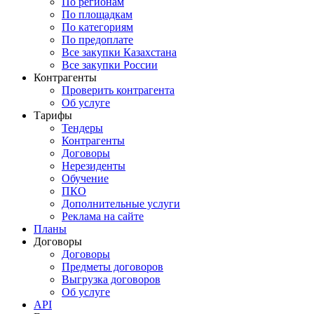
По регионам
По площадкам
По категориям
По предоплате
Все закупки Казахстана
Все закупки России
Контрагенты
Проверить контрагента
Об услуге
Тарифы
Тендеры
Контрагенты
Договоры
Нерезиденты
Обучение
ПКО
Дополнительные услуги
Реклама на сайте
Планы
Договоры
Договоры
Предметы договоров
Выгрузка договоров
Об услуге
API