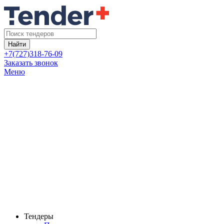
Найти
+7(727)318-76-09
Заказать звонок
Меню
Тендеры