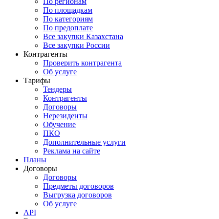
По регионам
По площадкам
По категориям
По предоплате
Все закупки Казахстана
Все закупки России
Контрагенты
Проверить контрагента
Об услуге
Тарифы
Тендеры
Контрагенты
Договоры
Нерезиденты
Обучение
ПКО
Дополнительные услуги
Реклама на сайте
Планы
Договоры
Договоры
Предметы договоров
Выгрузка договоров
Об услуге
API