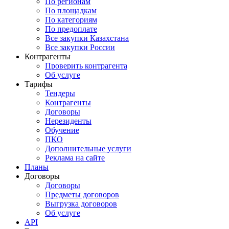
По регионам
По площадкам
По категориям
По предоплате
Все закупки Казахстана
Все закупки России
Контрагенты
Проверить контрагента
Об услуге
Тарифы
Тендеры
Контрагенты
Договоры
Нерезиденты
Обучение
ПКО
Дополнительные услуги
Реклама на сайте
Планы
Договоры
Договоры
Предметы договоров
Выгрузка договоров
Об услуге
API