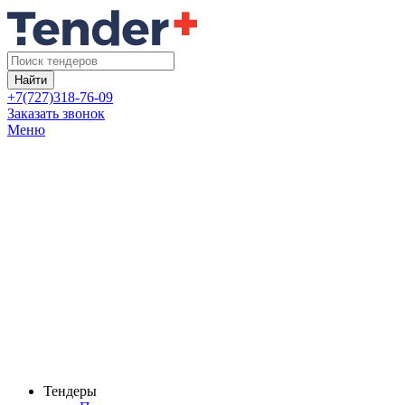
Найти
+7(727)318-76-09
Заказать звонок
Меню
Тендеры