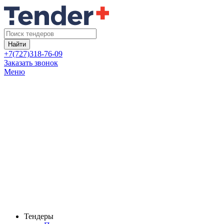
Найти
+7(727)318-76-09
Заказать звонок
Меню
Тендеры