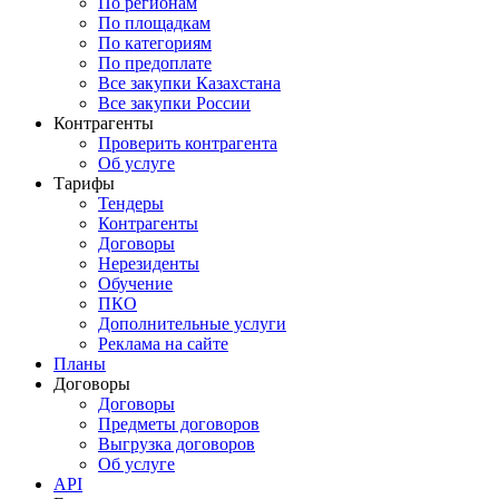
По регионам
По площадкам
По категориям
По предоплате
Все закупки Казахстана
Все закупки России
Контрагенты
Проверить контрагента
Об услуге
Тарифы
Тендеры
Контрагенты
Договоры
Нерезиденты
Обучение
ПКО
Дополнительные услуги
Реклама на сайте
Планы
Договоры
Договоры
Предметы договоров
Выгрузка договоров
Об услуге
API