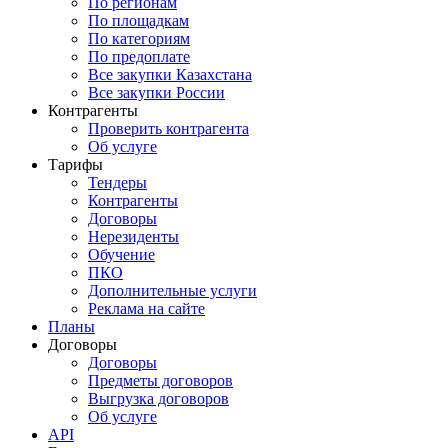
По регионам
По площадкам
По категориям
По предоплате
Все закупки Казахстана
Все закупки России
Контрагенты
Проверить контрагента
Об услуге
Тарифы
Тендеры
Контрагенты
Договоры
Нерезиденты
Обучение
ПКО
Дополнительные услуги
Реклама на сайте
Планы
Договоры
Договоры
Предметы договоров
Выгрузка договоров
Об услуге
API