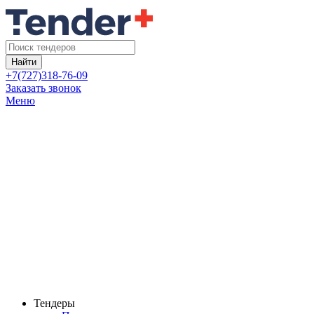
Найти
+7(727)318-76-09
Заказать звонок
Меню
Тендеры