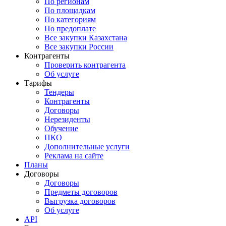
По регионам
По площадкам
По категориям
По предоплате
Все закупки Казахстана
Все закупки России
Контрагенты
Проверить контрагента
Об услуге
Тарифы
Тендеры
Контрагенты
Договоры
Нерезиденты
Обучение
ПКО
Дополнительные услуги
Реклама на сайте
Планы
Договоры
Договоры
Предметы договоров
Выгрузка договоров
Об услуге
API