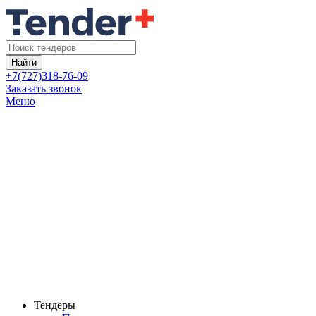
Найти
+7(727)318-76-09
Заказать звонок
Меню
Тендеры