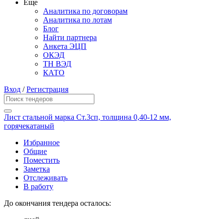
Еще
Аналитика по договорам
Аналитика по лотам
Блог
Найти партнера
Анкета ЭЦП
ОКЭД
ТН ВЭД
КАТО
Вход
/
Регистрация
Лист стальной марка Ст.3сп, толщина 0,40-12 мм,
горячекатаный
Избранное
Общие
Поместить
Заметка
Отслеживать
В работу
До окончания тендера осталось: