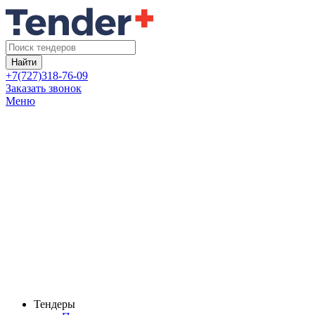
Найти
+7(727)318-76-09
Заказать звонок
Меню
Тендеры