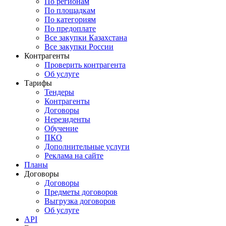
По регионам
По площадкам
По категориям
По предоплате
Все закупки Казахстана
Все закупки России
Контрагенты
Проверить контрагента
Об услуге
Тарифы
Тендеры
Контрагенты
Договоры
Нерезиденты
Обучение
ПКО
Дополнительные услуги
Реклама на сайте
Планы
Договоры
Договоры
Предметы договоров
Выгрузка договоров
Об услуге
API