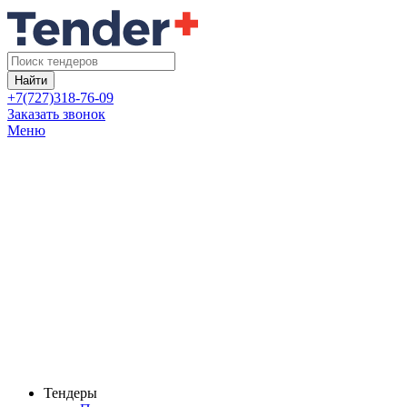
Найти
+7(727)318-76-09
Заказать звонок
Меню
Тендеры