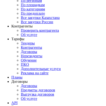
По регионам
По площадкам
По категориям
По предоплате
Все закупки Казахстана
Все закупки России
Контрагенты
Проверить контрагента
Об услуге
Тарифы
Тендеры
Контрагенты
Договоры
Нерезиденты
Обучение
ПКО
Дополнительные услуги
Реклама на сайте
Планы
Договоры
Договоры
Предметы договоров
Выгрузка договоров
Об услуге
API