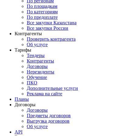
По регионам
По площадкам
По категориям
По предоплате
Все закупки Казахстана
Все закупки России
Контрагенты
Проверить контрагента
Об услуге
Тарифы
Тендеры
Контрагенты
Договоры
Нерезиденты
Обучение
ПКО
Дополнительные услуги
Реклама на сайте
Планы
Договоры
Договоры
Предметы договоров
Выгрузка договоров
Об услуге
API