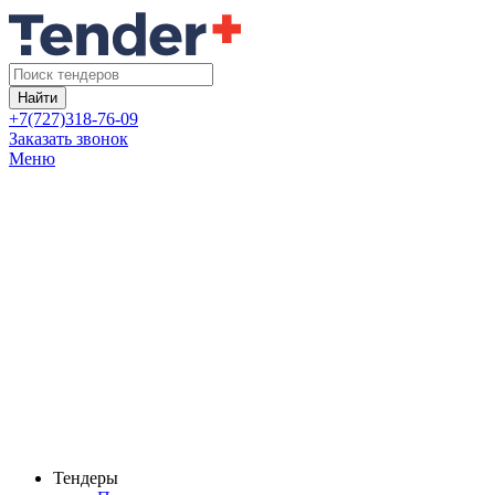
Найти
+7(727)318-76-09
Заказать звонок
Меню
Тендеры