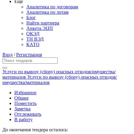
Еще
Аналитика по договорам
Аналитика по лотам
Блог
Найти партнера
Анкета ЭЦП
ОКЭД
ТН ВЭД
КАТО
Вход
/
Регистрация
Услуги по вывозу (сбору) опасных отходов/имущества/
материалов Услуги по вывозу (сбору) опасных отходов/
имущества/материалов
Избранное
Общие
Поместить
Заметка
Отслеживать
В работу
До окончания тендера осталось: