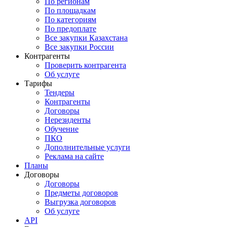
По регионам
По площадкам
По категориям
По предоплате
Все закупки Казахстана
Все закупки России
Контрагенты
Проверить контрагента
Об услуге
Тарифы
Тендеры
Контрагенты
Договоры
Нерезиденты
Обучение
ПКО
Дополнительные услуги
Реклама на сайте
Планы
Договоры
Договоры
Предметы договоров
Выгрузка договоров
Об услуге
API