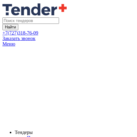
Найти
+7(727)318-76-09
Заказать звонок
Меню
Тендеры