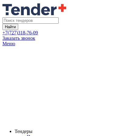
Найти
+7(727)318-76-09
Заказать звонок
Меню
Тендеры