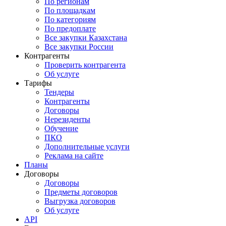
По регионам
По площадкам
По категориям
По предоплате
Все закупки Казахстана
Все закупки России
Контрагенты
Проверить контрагента
Об услуге
Тарифы
Тендеры
Контрагенты
Договоры
Нерезиденты
Обучение
ПКО
Дополнительные услуги
Реклама на сайте
Планы
Договоры
Договоры
Предметы договоров
Выгрузка договоров
Об услуге
API