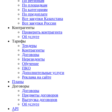
По регионам
По площадкам
По категориям
По предоплате
Все закупки Казахстана
Все закупки России
Контрагенты
Проверить контрагента
Об услуге
Тарифы
Тендеры
Контрагенты
Договоры
Нерезиденты
Обучение
ПКО
Дополнительные услуги
Реклама на сайте
Планы
Договоры
Договоры
Предметы договоров
Выгрузка договоров
Об услуге
API