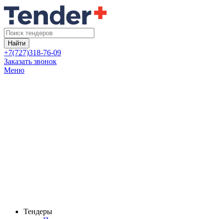
Найти
+7(727)318-76-09
Заказать звонок
Меню
Тендеры