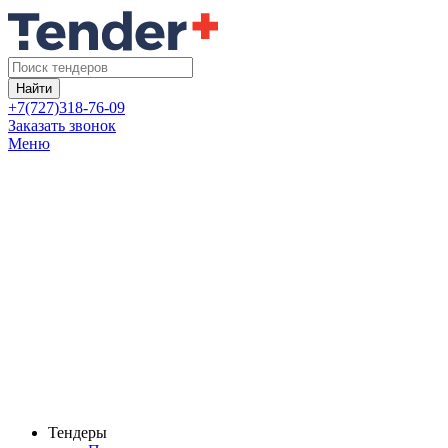
Найти
+7(727)318-76-09
Заказать звонок
Меню
Тендеры