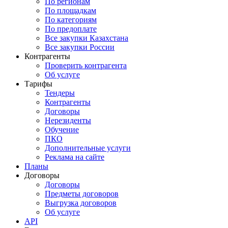
По регионам
По площадкам
По категориям
По предоплате
Все закупки Казахстана
Все закупки России
Контрагенты
Проверить контрагента
Об услуге
Тарифы
Тендеры
Контрагенты
Договоры
Нерезиденты
Обучение
ПКО
Дополнительные услуги
Реклама на сайте
Планы
Договоры
Договоры
Предметы договоров
Выгрузка договоров
Об услуге
API