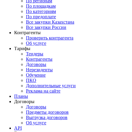
По регионам
По площадкам
По категориям
По предоплате
Все закупки Казахстана
Все закупки России
Контрагенты
Проверить контрагента
Об услуге
Тарифы
Тендеры
Контрагенты
Договоры
Нерезиденты
Обучение
ПКО
Дополнительные услуги
Реклама на сайте
Планы
Договоры
Договоры
Предметы договоров
Выгрузка договоров
Об услуге
API