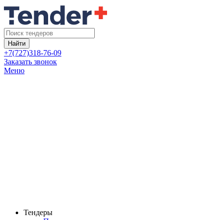
Найти
+7(727)318-76-09
Заказать звонок
Меню
Тендеры