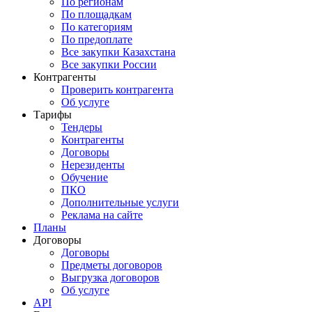
По регионам
По площадкам
По категориям
По предоплате
Все закупки Казахстана
Все закупки России
Контрагенты
Проверить контрагента
Об услуге
Тарифы
Тендеры
Контрагенты
Договоры
Нерезиденты
Обучение
ПКО
Дополнительные услуги
Реклама на сайте
Планы
Договоры
Договоры
Предметы договоров
Выгрузка договоров
Об услуге
API