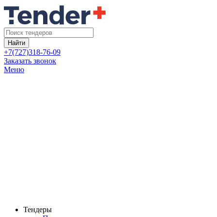
Найти
+7(727)318-76-09
Заказать звонок
Меню
Тендеры