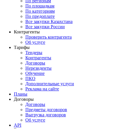
По регионам
По площадкам
По категориям
По предоплате
Все закупки Казахстана
Все закупки России
Контрагенты
Проверить контрагента
Об услуге
Тарифы
Тендеры
Контрагенты
Договоры
Нерезиденты
Обучение
ПКО
Дополнительные услуги
Реклама на сайте
Планы
Договоры
Договоры
Предметы договоров
Выгрузка договоров
Об услуге
API