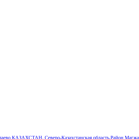
Булаево КАЗАХСТАН, Северо-Казахстанская область,Район Магжа