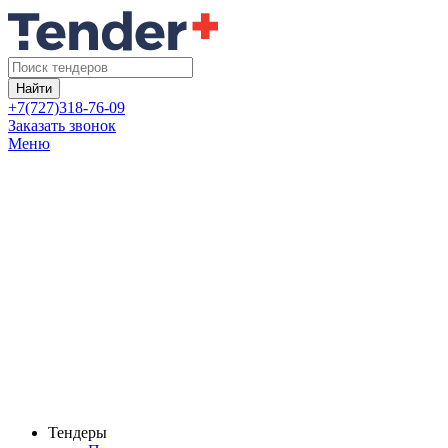
Найти
+7(727)318-76-09
Заказать звонок
Меню
Тендеры