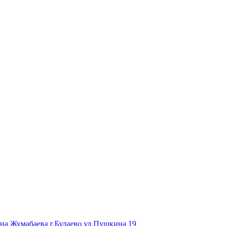
на Жумабаева г.Булаево ул.Пушкина 19