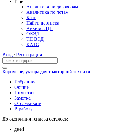
Еще
Аналитика по договорам
Аналитика по лотам
Блог
Найти партнера
Анкета ЭЦП
ОКЭД
ТН ВЭД
КАТО
Вход
/
Регистрация
Корпус редуктора для тракторной техники
Избранное
Общие
Поместить
Заметка
Отслеживать
В работу
До окончания тендера осталось:
дней