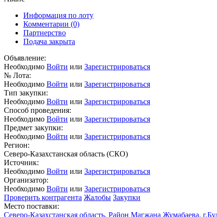
Информация по лоту
Комментарии
(0)
Партнерство
Подача закрыта
Объявление:
Необходимо
Войти
или
Зарегистрироваться
№ Лота:
Необходимо
Войти
или
Зарегистрироваться
Тип закупки:
Необходимо
Войти
или
Зарегистрироваться
Способ проведения:
Необходимо
Войти
или
Зарегистрироваться
Предмет закупки:
Необходимо
Войти
или
Зарегистрироваться
Регион:
Северо-Казахстанская область (СКО)
Источник:
Необходимо
Войти
или
Зарегистрироваться
Организатор:
Необходимо
Войти
или
Зарегистрироваться
Проверить контрагента
Жалобы
Закупки
Место поставки:
Северо-Казахстанская область, Район Магжана Жумабаева, г.