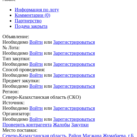
Информация по лоту
Комментарии
(0)
Партнерство
Подача закрыта
Объявление:
Необходимо
Войти
или
Зарегистрироваться
№ Лота:
Необходимо
Войти
или
Зарегистрироваться
Тип закупки:
Необходимо
Войти
или
Зарегистрироваться
Способ проведения:
Необходимо
Войти
или
Зарегистрироваться
Предмет закупки:
Необходимо
Войти
или
Зарегистрироваться
Регион:
Северо-Казахстанская область (СКО)
Источник:
Необходимо
Войти
или
Зарегистрироваться
Организатор:
Необходимо
Войти
или
Зарегистрироваться
Проверить контрагента
Жалобы
Закупки
Место поставки:
Северо-Казахстанская область, Район Магжана Жумабаева, г.Б