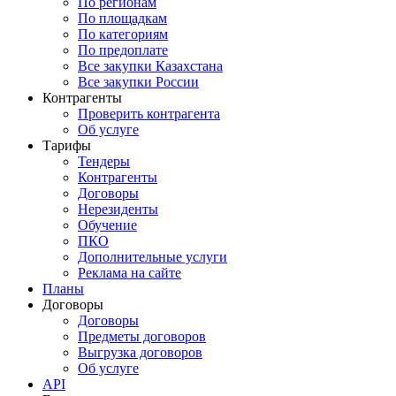
По регионам
По площадкам
По категориям
По предоплате
Все закупки Казахстана
Все закупки России
Контрагенты
Проверить контрагента
Об услуге
Тарифы
Тендеры
Контрагенты
Договоры
Нерезиденты
Обучение
ПКО
Дополнительные услуги
Реклама на сайте
Планы
Договоры
Договоры
Предметы договоров
Выгрузка договоров
Об услуге
API