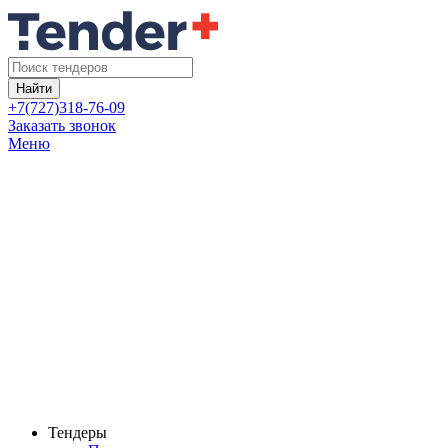
Найти
+7(727)318-76-09
Заказать звонок
Меню
Тендеры