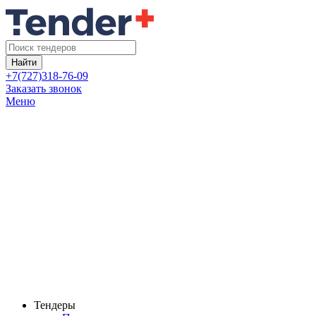
Найти
+7(727)318-76-09
Заказать звонок
Меню
Тендеры