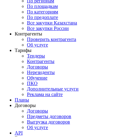
По регионам
По площадкам
По категориям
По предоплате
Все закупки Казахстана
Все закупки России
Контрагенты
Проверить контрагента
Об услуге
Тарифы
Тендеры
Контрагенты
Договоры
Нерезиденты
Обучение
ПКО
Дополнительные услуги
Реклама на сайте
Планы
Договоры
Договоры
Предметы договоров
Выгрузка договоров
Об услуге
API