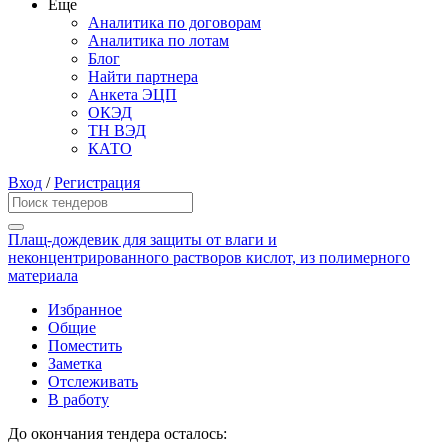
Еще
Аналитика по договорам
Аналитика по лотам
Блог
Найти партнера
Анкета ЭЦП
ОКЭД
ТН ВЭД
КАТО
Вход
/
Регистрация
Плащ-дождевик для защиты от влаги и
неконцентрированного растворов кислот, из полимерного
материала
Избранное
Общие
Поместить
Заметка
Отслеживать
В работу
До окончания тендера осталось: