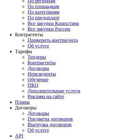
По регионам
По площадкам
По категориям
По предоплате
Все закупки Казахстана
Все закупки России
Контрагенты
Проверить контрагента
Об услуге
Тарифы
Тендеры
Контрагенты
Договоры
Нерезиденты
Обучение
ПКО
Дополнительные услуги
Реклама на сайте
Планы
Договоры
Договоры
Предметы договоров
Выгрузка договоров
Об услуге
API