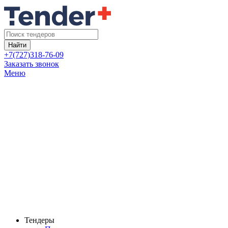
Найти
+7(727)318-76-09
Заказать звонок
Меню
Тендеры