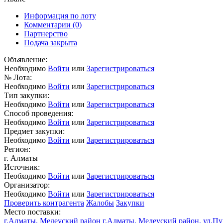
Информация по лоту
Комментарии
(0)
Партнерство
Подача закрыта
Объявление:
Необходимо
Войти
или
Зарегистрироваться
№ Лота:
Необходимо
Войти
или
Зарегистрироваться
Тип закупки:
Необходимо
Войти
или
Зарегистрироваться
Способ проведения:
Необходимо
Войти
или
Зарегистрироваться
Предмет закупки:
Необходимо
Войти
или
Зарегистрироваться
Регион:
г. Алматы
Источник:
Необходимо
Войти
или
Зарегистрироваться
Организатор:
Необходимо
Войти
или
Зарегистрироваться
Проверить контрагента
Жалобы
Закупки
Место поставки:
г.Алматы, Медеуский район г.Алматы, Медеуский район, ул.Пу