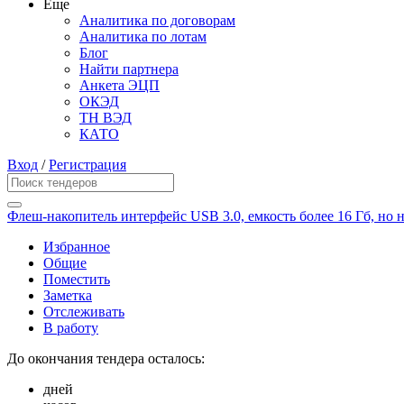
Еще
Аналитика по договорам
Аналитика по лотам
Блог
Найти партнера
Анкета ЭЦП
ОКЭД
ТН ВЭД
КАТО
Вход
/
Регистрация
Флеш-накопитель интерфейс USB 3.0, емкость более 16 Гб, но н
Избранное
Общие
Поместить
Заметка
Отслеживать
В работу
До окончания тендера осталось:
дней