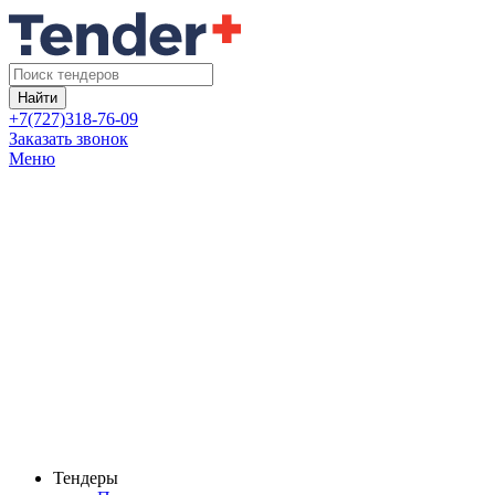
Найти
+7(727)318-76-09
Заказать звонок
Меню
Тендеры