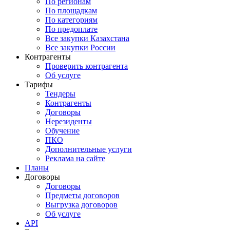
По регионам
По площадкам
По категориям
По предоплате
Все закупки Казахстана
Все закупки России
Контрагенты
Проверить контрагента
Об услуге
Тарифы
Тендеры
Контрагенты
Договоры
Нерезиденты
Обучение
ПКО
Дополнительные услуги
Реклама на сайте
Планы
Договоры
Договоры
Предметы договоров
Выгрузка договоров
Об услуге
API