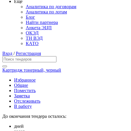
Еще
Аналитика по договорам
Аналитика по лотам
Блог
Найти партнера
Анкета ЭЦП
ОКЭД
ТН ВЭД
КАТО
Вход
/
Регистрация
Картридж тонерный, черный
Избранное
Общие
Поместить
Заметка
Отслеживать
В работу
До окончания тендера осталось:
дней