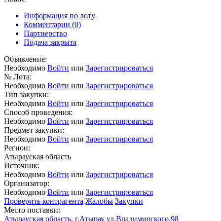
Информация по лоту
Комментарии
(0)
Партнерство
Подача закрыта
Объявление:
Необходимо
Войти
или
Зарегистрироваться
№ Лота:
Необходимо
Войти
или
Зарегистрироваться
Тип закупки:
Необходимо
Войти
или
Зарегистрироваться
Способ проведения:
Необходимо
Войти
или
Зарегистрироваться
Предмет закупки:
Необходимо
Войти
или
Зарегистрироваться
Регион:
Атырауская область
Источник:
Необходимо
Войти
или
Зарегистрироваться
Организатор:
Необходимо
Войти
или
Зарегистрироваться
Проверить контрагента
Жалобы
Закупки
Место поставки:
Атырауская область, г.Атырау ул.Владимирского,98