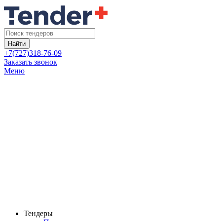
Найти
+7(727)318-76-09
Заказать звонок
Меню
Тендеры