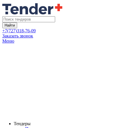
Найти
+7(727)318-76-09
Заказать звонок
Меню
Тендеры