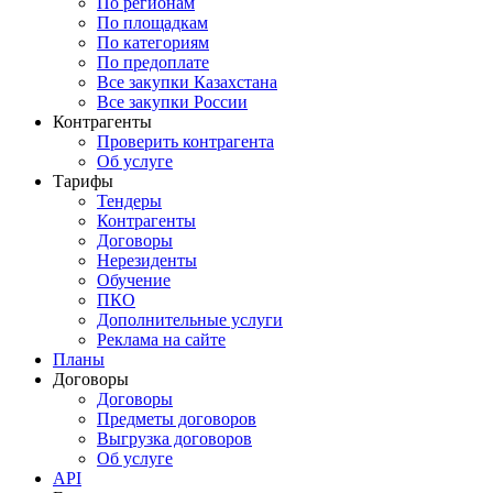
По регионам
По площадкам
По категориям
По предоплате
Все закупки Казахстана
Все закупки России
Контрагенты
Проверить контрагента
Об услуге
Тарифы
Тендеры
Контрагенты
Договоры
Нерезиденты
Обучение
ПКО
Дополнительные услуги
Реклама на сайте
Планы
Договоры
Договоры
Предметы договоров
Выгрузка договоров
Об услуге
API