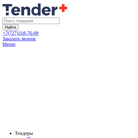
Найти
+7(727)318-76-09
Заказать звонок
Меню
Тендеры