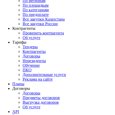
По регионам
По площадкам
По категориям
По предоплате
Все закупки Казахстана
Все закупки России
Контрагенты
Проверить контрагента
Об услуге
Тарифы
Тендеры
Контрагенты
Договоры
Нерезиденты
Обучение
ПКО
Дополнительные услуги
Реклама на сайте
Планы
Договоры
Договоры
Предметы договоров
Выгрузка договоров
Об услуге
API