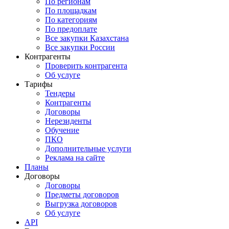
По регионам
По площадкам
По категориям
По предоплате
Все закупки Казахстана
Все закупки России
Контрагенты
Проверить контрагента
Об услуге
Тарифы
Тендеры
Контрагенты
Договоры
Нерезиденты
Обучение
ПКО
Дополнительные услуги
Реклама на сайте
Планы
Договоры
Договоры
Предметы договоров
Выгрузка договоров
Об услуге
API