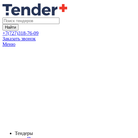
Найти
+7(727)318-76-09
Заказать звонок
Меню
Тендеры