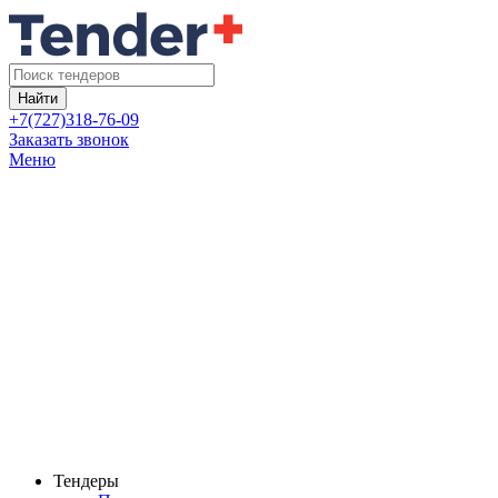
Найти
+7(727)318-76-09
Заказать звонок
Меню
Тендеры