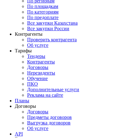
По регионам
По площадкам
По категориям
По предоплате
Все закупки Казахстана
Все закупки России
Контрагенты
Проверить контрагента
Об услуге
Тарифы
Тендеры
Контрагенты
Договоры
Нерезиденты
Обучение
ПКО
Дополнительные услуги
Реклама на сайте
Планы
Договоры
Договоры
Предметы договоров
Выгрузка договоров
Об услуге
API