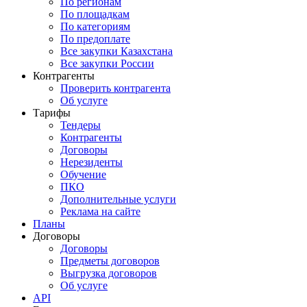
По регионам
По площадкам
По категориям
По предоплате
Все закупки Казахстана
Все закупки России
Контрагенты
Проверить контрагента
Об услуге
Тарифы
Тендеры
Контрагенты
Договоры
Нерезиденты
Обучение
ПКО
Дополнительные услуги
Реклама на сайте
Планы
Договоры
Договоры
Предметы договоров
Выгрузка договоров
Об услуге
API