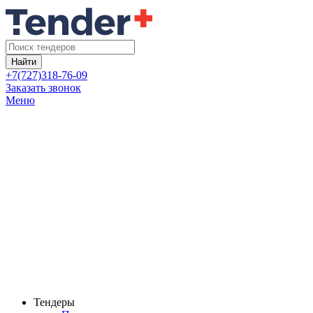
Найти
+7(727)318-76-09
Заказать звонок
Меню
Тендеры