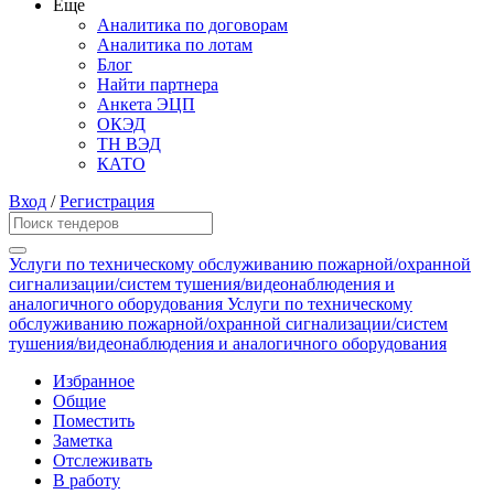
Еще
Аналитика по договорам
Аналитика по лотам
Блог
Найти партнера
Анкета ЭЦП
ОКЭД
ТН ВЭД
КАТО
Вход
/
Регистрация
Услуги по техническому обслуживанию пожарной/охранной
сигнализации/систем тушения/видеонаблюдения и
аналогичного оборудования Услуги по техническому
обслуживанию пожарной/охранной сигнализации/систем
тушения/видеонаблюдения и аналогичного оборудования
Избранное
Общие
Поместить
Заметка
Отслеживать
В работу