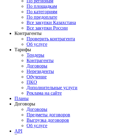
По регионам
По площадкам
По категориям
По предоплате
Все закупки Казахстана
Все закупки России
Контрагенты
Проверить контрагента
Об услуге
Тарифы
Тендеры
Контрагенты
Договоры
Нерезиденты
Обучение
ПКО
Дополнительные услуги
Реклама на сайте
Планы
Договоры
Договоры
Предметы договоров
Выгрузка договоров
Об услуге
API