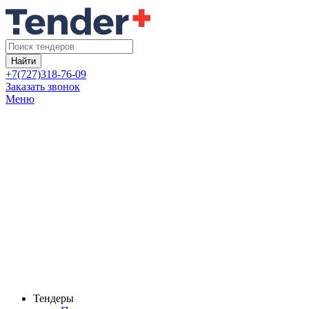
Найти
+7(727)318-76-09
Заказать звонок
Меню
Тендеры