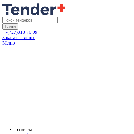
Найти
+7(727)318-76-09
Заказать звонок
Меню
Тендеры