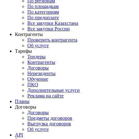
По регионам
По площадкам
По категориям
По предоплате
Все закупки Казахстана
Все закупки России
Контрагенты
Проверить контрагента
Об услуге
Тарифы
Тендеры
Контрагенты
Договоры
Нерезиденты
Обучение
ПКО
Дополнительные услуги
Реклама на сайте
Планы
Договоры
Договоры
Предметы договоров
Выгрузка договоров
Об услуге
API