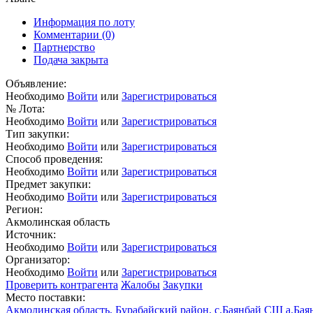
Информация по лоту
Комментарии
(0)
Партнерство
Подача закрыта
Объявление:
Необходимо
Войти
или
Зарегистрироваться
№ Лота:
Необходимо
Войти
или
Зарегистрироваться
Тип закупки:
Необходимо
Войти
или
Зарегистрироваться
Способ проведения:
Необходимо
Войти
или
Зарегистрироваться
Предмет закупки:
Необходимо
Войти
или
Зарегистрироваться
Регион:
Акмолинская область
Источник:
Необходимо
Войти
или
Зарегистрироваться
Организатор:
Необходимо
Войти
или
Зарегистрироваться
Проверить контрагента
Жалобы
Закупки
Место поставки:
Акмолинская область, Бурабайский район, с.Баянбай СШ а.Бая