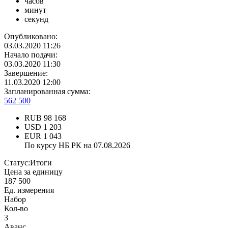
часов
минут
секунд
Опубликовано:
03.03.2020 11:26
Начало подачи:
03.03.2020 11:30
Завершение:
11.03.2020 12:00
Запланированная сумма:
562 500
RUB
98 168
USD
1 203
EUR
1 043
По курсу НБ РК на 07.08.2026
Статус:
Итоги
Цена за единицу
187 500
Ед. измерения
Набор
Кол-во
3
Аванс