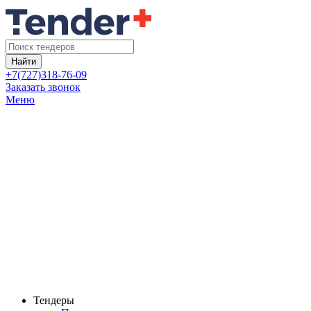
Найти
+7(727)318-76-09
Заказать звонок
Меню
Тендеры