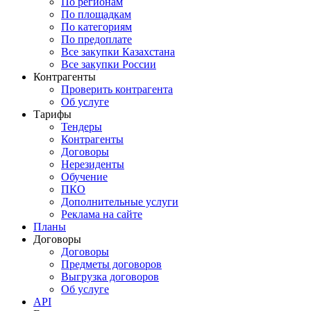
По регионам
По площадкам
По категориям
По предоплате
Все закупки Казахстана
Все закупки России
Контрагенты
Проверить контрагента
Об услуге
Тарифы
Тендеры
Контрагенты
Договоры
Нерезиденты
Обучение
ПКО
Дополнительные услуги
Реклама на сайте
Планы
Договоры
Договоры
Предметы договоров
Выгрузка договоров
Об услуге
API