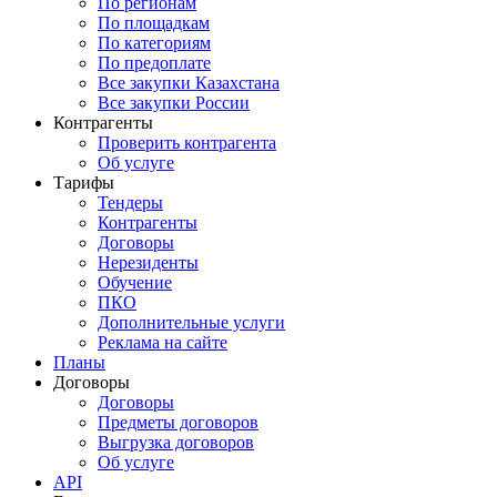
По регионам
По площадкам
По категориям
По предоплате
Все закупки Казахстана
Все закупки России
Контрагенты
Проверить контрагента
Об услуге
Тарифы
Тендеры
Контрагенты
Договоры
Нерезиденты
Обучение
ПКО
Дополнительные услуги
Реклама на сайте
Планы
Договоры
Договоры
Предметы договоров
Выгрузка договоров
Об услуге
API