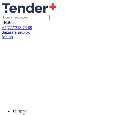
Найти
+7(727)318-76-09
Заказать звонок
Меню
Тендеры