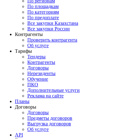
По регионам
По площадкам
По категориям
По предоплате
Все закупки Казахстана
Все закупки России
Контрагенты
Проверить контрагента
Об услуге
Тарифы
Тендеры
Контрагенты
Договоры
Нерезиденты
Обучение
ПКО
Дополнительные услуги
Реклама на сайте
Планы
Договоры
Договоры
Предметы договоров
Выгрузка договоров
Об услуге
API