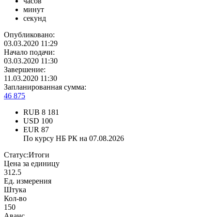
часов
минут
секунд
Опубликовано:
03.03.2020 11:29
Начало подачи:
03.03.2020 11:30
Завершение:
11.03.2020 11:30
Запланированная сумма:
46 875
RUB
8 181
USD
100
EUR
87
По курсу НБ РК на 07.08.2026
Статус:
Итоги
Цена за единицу
312.5
Ед. измерения
Штука
Кол-во
150
Аванс