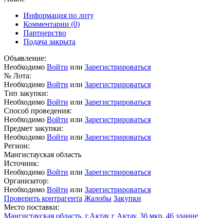
Информация по лоту
Комментарии
(0)
Партнерство
Подача закрыта
Объявление:
Необходимо
Войти
или
Зарегистрироваться
№ Лота:
Необходимо
Войти
или
Зарегистрироваться
Тип закупки:
Необходимо
Войти
или
Зарегистрироваться
Способ проведения:
Необходимо
Войти
или
Зарегистрироваться
Предмет закупки:
Необходимо
Войти
или
Зарегистрироваться
Регион:
Мангистауская область
Источник:
Необходимо
Войти
или
Зарегистрироваться
Организатор:
Необходимо
Войти
или
Зарегистрироваться
Проверить контрагента
Жалобы
Закупки
Место поставки:
Мангистауская область, г.Актау г Актау, 3б мкр, 46 здание