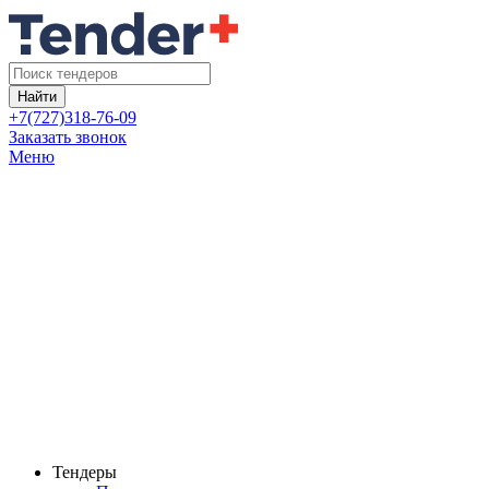
Найти
+7(727)318-76-09
Заказать звонок
Меню
Тендеры