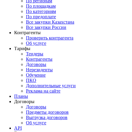
По регионам
По площадкам
По категориям
По предоплате
Все закупки Казахстана
Все закупки России
Контрагенты
Проверить контрагента
Об услуге
Тарифы
Тендеры
Контрагенты
Договоры
Нерезиденты
Обучение
ПКО
Дополнительные услуги
Реклама на сайте
Планы
Договоры
Договоры
Предметы договоров
Выгрузка договоров
Об услуге
API