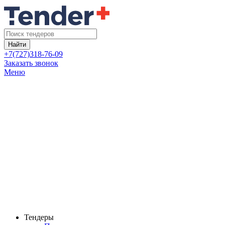
Найти
+7(727)318-76-09
Заказать звонок
Меню
Тендеры