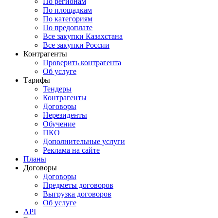
По регионам
По площадкам
По категориям
По предоплате
Все закупки Казахстана
Все закупки России
Контрагенты
Проверить контрагента
Об услуге
Тарифы
Тендеры
Контрагенты
Договоры
Нерезиденты
Обучение
ПКО
Дополнительные услуги
Реклама на сайте
Планы
Договоры
Договоры
Предметы договоров
Выгрузка договоров
Об услуге
API