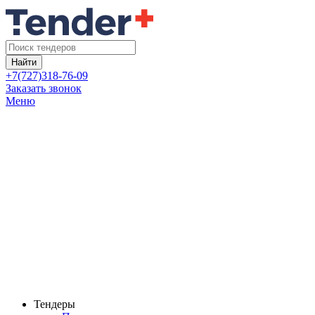
Найти
+7(727)318-76-09
Заказать звонок
Меню
Тендеры