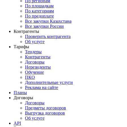
По регионам
По площадкам
По категориям
По предоплате
Все закупки Казахстана
Все закупки России
Контрагенты
Проверить контрагента
Об услуге
Тарифы
Тендеры
Контрагенты
Договоры
Нерезиденты
Обучение
ПКО
Дополнительные услуги
Реклама на сайте
Планы
Договоры
Договоры
Предметы договоров
Выгрузка договоров
Об услуге
API