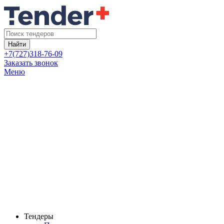
Найти
+7(727)318-76-09
Заказать звонок
Меню
Тендеры