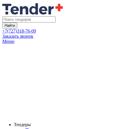
Найти
+7(727)318-76-09
Заказать звонок
Меню
Тендеры