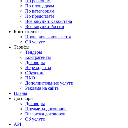
По регионам
По площадкам
По категориям
По предоплате
Все закупки Казахстана
Все закупки России
Контрагенты
Проверить контрагента
Об услуге
Тарифы
Тендеры
Контрагенты
Договоры
Нерезиденты
Обучение
ПКО
Дополнительные услуги
Реклама на сайте
Планы
Договоры
Договоры
Предметы договоров
Выгрузка договоров
Об услуге
API