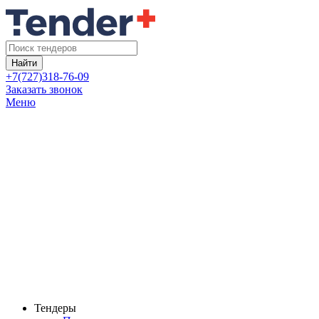
Найти
+7(727)318-76-09
Заказать звонок
Меню
Тендеры