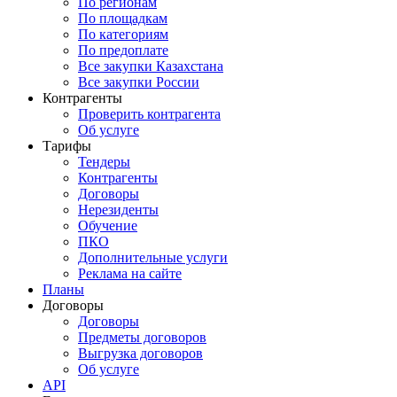
По регионам
По площадкам
По категориям
По предоплате
Все закупки Казахстана
Все закупки России
Контрагенты
Проверить контрагента
Об услуге
Тарифы
Тендеры
Контрагенты
Договоры
Нерезиденты
Обучение
ПКО
Дополнительные услуги
Реклама на сайте
Планы
Договоры
Договоры
Предметы договоров
Выгрузка договоров
Об услуге
API