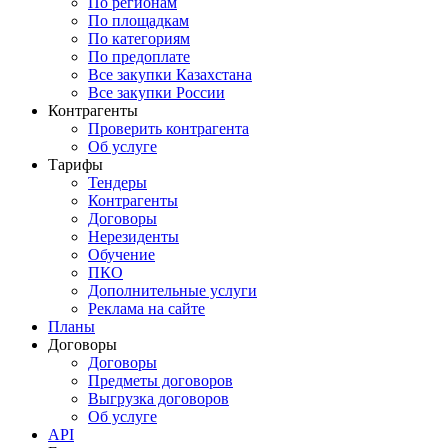
По регионам
По площадкам
По категориям
По предоплате
Все закупки Казахстана
Все закупки России
Контрагенты
Проверить контрагента
Об услуге
Тарифы
Тендеры
Контрагенты
Договоры
Нерезиденты
Обучение
ПКО
Дополнительные услуги
Реклама на сайте
Планы
Договоры
Договоры
Предметы договоров
Выгрузка договоров
Об услуге
API