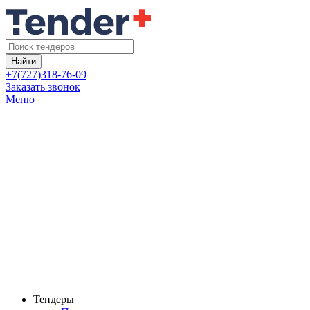
Найти
+7(727)318-76-09
Заказать звонок
Меню
Тендеры