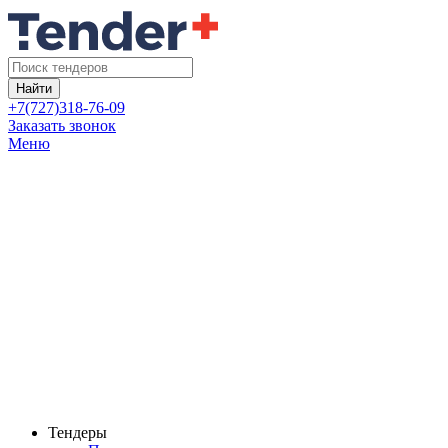
Найти
+7(727)318-76-09
Заказать звонок
Меню
Тендеры