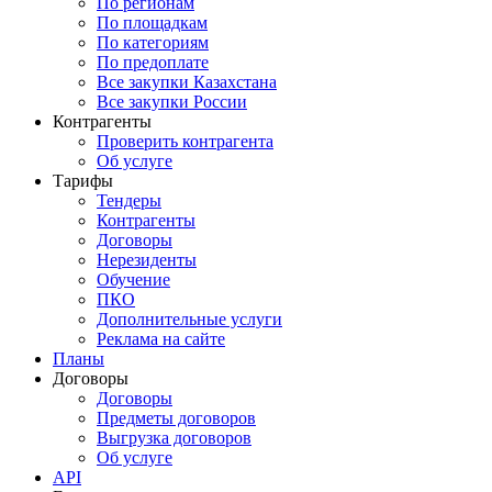
По регионам
По площадкам
По категориям
По предоплате
Все закупки Казахстана
Все закупки России
Контрагенты
Проверить контрагента
Об услуге
Тарифы
Тендеры
Контрагенты
Договоры
Нерезиденты
Обучение
ПКО
Дополнительные услуги
Реклама на сайте
Планы
Договоры
Договоры
Предметы договоров
Выгрузка договоров
Об услуге
API