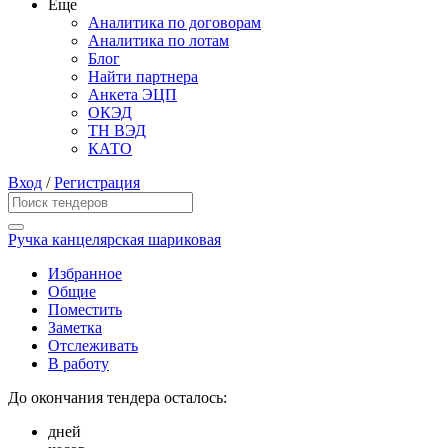
Еще
Аналитика по договорам
Аналитика по лотам
Блог
Найти партнера
Анкета ЭЦП
ОКЭД
ТН ВЭД
КАТО
Вход
/
Регистрация
Ручка канцелярская шариковая
Избранное
Общие
Поместить
Заметка
Отслеживать
В работу
До окончания тендера осталось:
дней