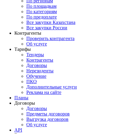
По регионам
По площадкам
По категориям
По предоплате
Все закупки Казахстана
Все закупки России
Контрагенты
Проверить контрагента
Об услуге
Тарифы
Тендеры
Контрагенты
Договоры
Нерезиденты
Обучение
ПКО
Дополнительные услуги
Реклама на сайте
Планы
Договоры
Договоры
Предметы договоров
Выгрузка договоров
Об услуге
API