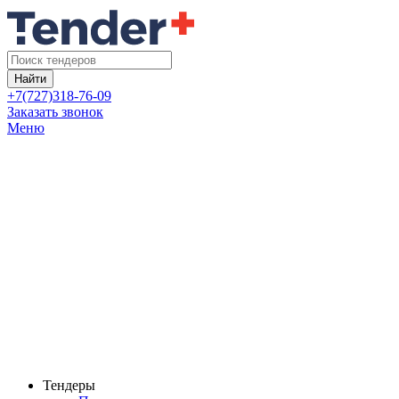
Найти
+7(727)318-76-09
Заказать звонок
Меню
Тендеры