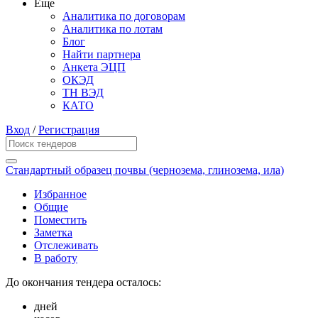
Еще
Аналитика по договорам
Аналитика по лотам
Блог
Найти партнера
Анкета ЭЦП
ОКЭД
ТН ВЭД
КАТО
Вход
/
Регистрация
Стандартный образец почвы (чернозема, глинозема, ила)
Избранное
Общие
Поместить
Заметка
Отслеживать
В работу
До окончания тендера осталось:
дней