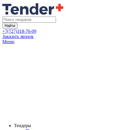
Найти
+7(727)318-76-09
Заказать звонок
Меню
Тендеры