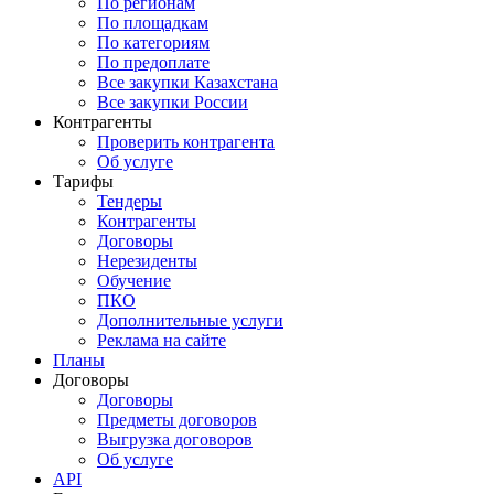
По регионам
По площадкам
По категориям
По предоплате
Все закупки Казахстана
Все закупки России
Контрагенты
Проверить контрагента
Об услуге
Тарифы
Тендеры
Контрагенты
Договоры
Нерезиденты
Обучение
ПКО
Дополнительные услуги
Реклама на сайте
Планы
Договоры
Договоры
Предметы договоров
Выгрузка договоров
Об услуге
API