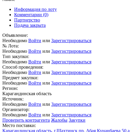
Информация по лоту
Комментарии
(0)
Партнерство
Подача закрыта
Объявление:
Необходимо
Войти
или
Зарегистрироваться
№ Лота:
Необходимо
Войти
или
Зарегистрироваться
Тип закупки:
Необходимо
Войти
или
Зарегистрироваться
Способ проведения:
Необходимо
Войти
или
Зарегистрироваться
Предмет закупки:
Необходимо
Войти
или
Зарегистрироваться
Регион:
Карагандинская область
Источник:
Необходимо
Войти
или
Зарегистрироваться
Организатор:
Необходимо
Войти
или
Зарегистрироваться
Проверить контрагента
Жалобы
Закупки
Место поставки:
Карагандинская область, г.Шахтинск пр. Абая Кунанбаева 50 а