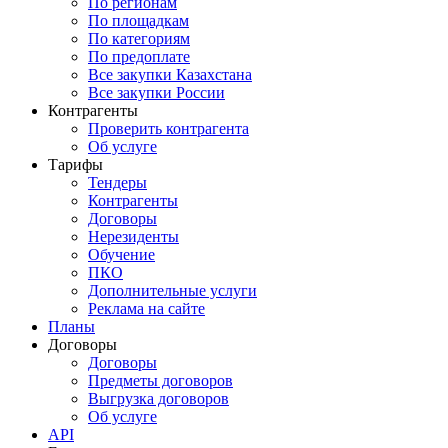
По регионам
По площадкам
По категориям
По предоплате
Все закупки Казахстана
Все закупки России
Контрагенты
Проверить контрагента
Об услуге
Тарифы
Тендеры
Контрагенты
Договоры
Нерезиденты
Обучение
ПКО
Дополнительные услуги
Реклама на сайте
Планы
Договоры
Договоры
Предметы договоров
Выгрузка договоров
Об услуге
API