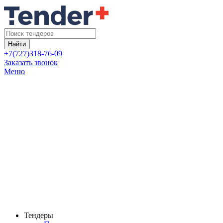
Найти
+7(727)318-76-09
Заказать звонок
Меню
Тендеры