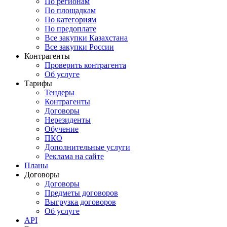
По регионам
По площадкам
По категориям
По предоплате
Все закупки Казахстана
Все закупки России
Контрагенты
Проверить контрагента
Об услуге
Тарифы
Тендеры
Контрагенты
Договоры
Нерезиденты
Обучение
ПКО
Дополнительные услуги
Реклама на сайте
Планы
Договоры
Договоры
Предметы договоров
Выгрузка договоров
Об услуге
API