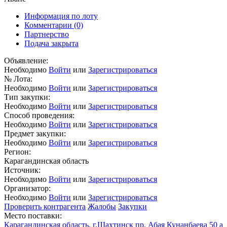
Информация по лоту
Комментарии
(0)
Партнерство
Подача закрыта
Объявление:
Необходимо
Войти
или
Зарегистрироваться
№ Лота:
Необходимо
Войти
или
Зарегистрироваться
Тип закупки:
Необходимо
Войти
или
Зарегистрироваться
Способ проведения:
Необходимо
Войти
или
Зарегистрироваться
Предмет закупки:
Необходимо
Войти
или
Зарегистрироваться
Регион:
Карагандинская область
Источник:
Необходимо
Войти
или
Зарегистрироваться
Организатор:
Необходимо
Войти
или
Зарегистрироваться
Проверить контрагента
Жалобы
Закупки
Место поставки:
Карагандинская область, г.Шахтинск пр. Абая Кунанбаева 50 а