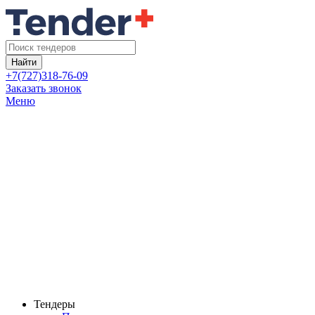
Найти
+7(727)318-76-09
Заказать звонок
Меню
Тендеры