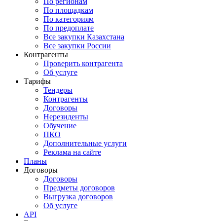
По регионам
По площадкам
По категориям
По предоплате
Все закупки Казахстана
Все закупки России
Контрагенты
Проверить контрагента
Об услуге
Тарифы
Тендеры
Контрагенты
Договоры
Нерезиденты
Обучение
ПКО
Дополнительные услуги
Реклама на сайте
Планы
Договоры
Договоры
Предметы договоров
Выгрузка договоров
Об услуге
API