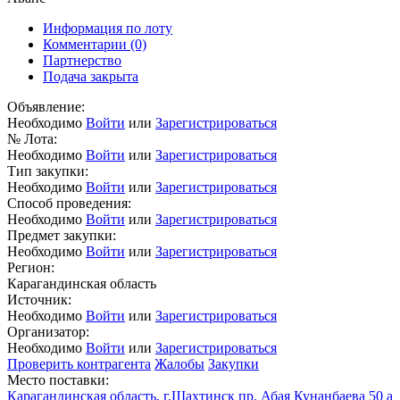
Информация по лоту
Комментарии
(0)
Партнерство
Подача закрыта
Объявление:
Необходимо
Войти
или
Зарегистрироваться
№ Лота:
Необходимо
Войти
или
Зарегистрироваться
Тип закупки:
Необходимо
Войти
или
Зарегистрироваться
Способ проведения:
Необходимо
Войти
или
Зарегистрироваться
Предмет закупки:
Необходимо
Войти
или
Зарегистрироваться
Регион:
Карагандинская область
Источник:
Необходимо
Войти
или
Зарегистрироваться
Организатор:
Необходимо
Войти
или
Зарегистрироваться
Проверить контрагента
Жалобы
Закупки
Место поставки:
Карагандинская область, г.Шахтинск пр. Абая Кунанбаева 50 а