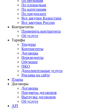
По регионам
По площадкам
По категориям
По предоплате
Все закупки Казахстана
Все закупки России
Контрагенты
Проверить контрагента
Об услуге
Тарифы
Тендеры
Контрагенты
Договоры
Нерезиденты
Обучение
ПКО
Дополнительные услуги
Реклама на сайте
Планы
Договоры
Договоры
Предметы договоров
Выгрузка договоров
Об услуге
API