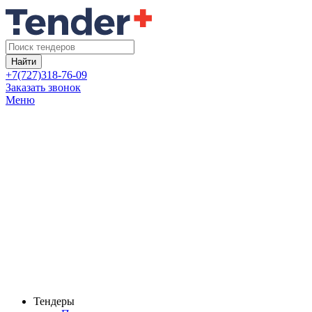
Найти
+7(727)318-76-09
Заказать звонок
Меню
Тендеры