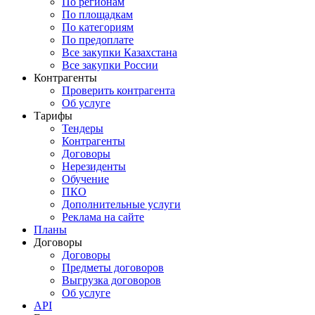
По регионам
По площадкам
По категориям
По предоплате
Все закупки Казахстана
Все закупки России
Контрагенты
Проверить контрагента
Об услуге
Тарифы
Тендеры
Контрагенты
Договоры
Нерезиденты
Обучение
ПКО
Дополнительные услуги
Реклама на сайте
Планы
Договоры
Договоры
Предметы договоров
Выгрузка договоров
Об услуге
API