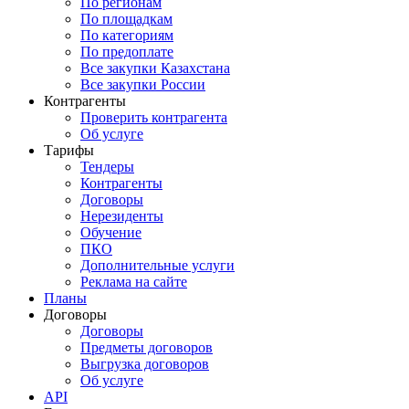
По регионам
По площадкам
По категориям
По предоплате
Все закупки Казахстана
Все закупки России
Контрагенты
Проверить контрагента
Об услуге
Тарифы
Тендеры
Контрагенты
Договоры
Нерезиденты
Обучение
ПКО
Дополнительные услуги
Реклама на сайте
Планы
Договоры
Договоры
Предметы договоров
Выгрузка договоров
Об услуге
API