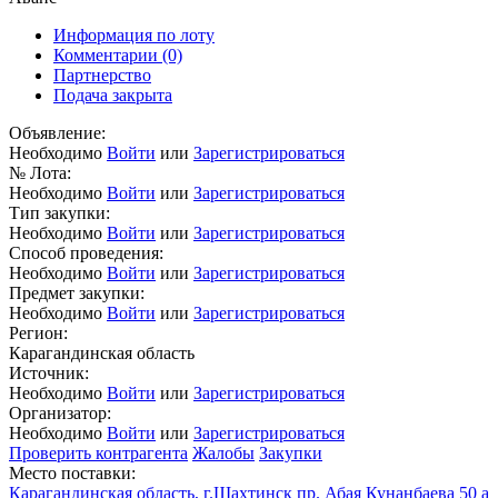
Информация по лоту
Комментарии
(0)
Партнерство
Подача закрыта
Объявление:
Необходимо
Войти
или
Зарегистрироваться
№ Лота:
Необходимо
Войти
или
Зарегистрироваться
Тип закупки:
Необходимо
Войти
или
Зарегистрироваться
Способ проведения:
Необходимо
Войти
или
Зарегистрироваться
Предмет закупки:
Необходимо
Войти
или
Зарегистрироваться
Регион:
Карагандинская область
Источник:
Необходимо
Войти
или
Зарегистрироваться
Организатор:
Необходимо
Войти
или
Зарегистрироваться
Проверить контрагента
Жалобы
Закупки
Место поставки:
Карагандинская область, г.Шахтинск пр. Абая Кунанбаева 50 а